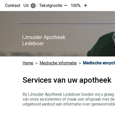
Tekst
Tekst
Contrast
Tekstgrootte
100%
Uit
verkleinen
vergroten
met
met
10%
10%
IJmuider Apotheek
Ledeboer
Home
Medische informatie
Medische encycl
Services van uw apotheek
Bij IJmuider Apotheek Ledeboer bieden wij u graag 
van onze assistentes of maak een afspraak met de 
uitgebreid aanbod aan informatie over geneesmidde