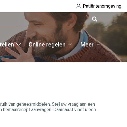
Patiëntenomgeving
tellen
Online regelen
Meer
Hoofdm
Online
Online
Meer
bestellen
regelen
submenu
submenu
submenu
bruik van geneesmiddelen. Stel uw vraag aan een
 herhaalrecept aanvragen. Daarnaast vindt u een