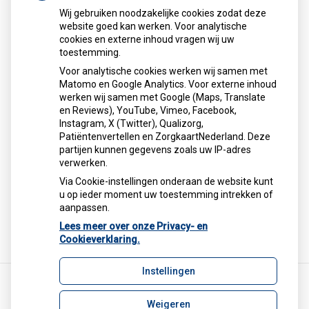
Wij gebruiken noodzakelijke cookies zodat deze
website goed kan werken. Voor analytische
Alles over medicijnen
cookies en externe inhoud vragen wij uw
toestemming.
Betrouwbare informatie van de apotheker
Apotheek
.nl
Voor analytische cookies werken wij samen met
Matomo en Google Analytics. Voor externe inhoud
Alles over medicijnen.
werken wij samen met Google (Maps, Translate
Betrouwbare informatie van de
en Reviews), YouTube, Vimeo, Facebook,
apotheker.
Instagram, X (Twitter), Qualizorg,
Patiëntenvertellen en ZorgkaartNederland. Deze
Wat zoekt u?
partijen kunnen gegevens zoals uw IP-adres
Zoek
verwerken.
geneesmiddel
Via Cookie-instellingen onderaan de website kunt
Zoeken
u op ieder moment uw toestemming intrekken of
aanpassen.
Lees meer over onze Privacy- en
Cookieverklaring.
Instellingen
Weigeren