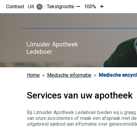
Tekst
Tekst
Contrast
Tekstgrootte
100%
Uit
verkleinen
vergroten
met
met
10%
10%
IJmuider Apotheek
Ledeboer
Home
Medische informatie
Medische encycl
Services van uw apotheek
Bij IJmuider Apotheek Ledeboer bieden wij u graag 
van onze assistentes of maak een afspraak met de 
uitgebreid aanbod aan informatie over geneesmidde