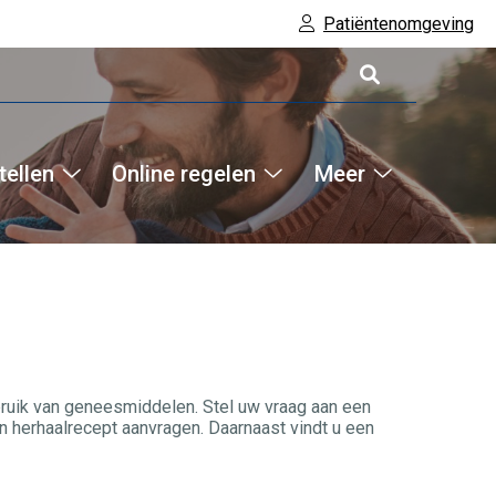
Patiëntenomgeving
tellen
Online regelen
Meer
Hoofdm
Online
Online
Meer
bestellen
regelen
submenu
submenu
submenu
bruik van geneesmiddelen. Stel uw vraag aan een
 herhaalrecept aanvragen. Daarnaast vindt u een