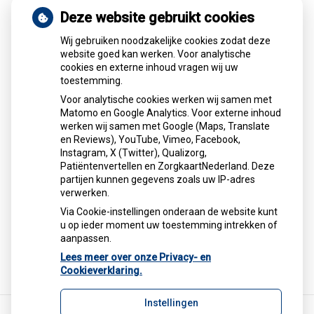
Voor actuele openingstijden en om een afspraak te maken
Deze website gebruikt cookies
kunt u het best contact opnemen met de apotheek.
Wij gebruiken noodzakelijke cookies zodat deze
U kunt ons als volgt bereiken:
website goed kan werken. Voor analytische
Kennemerlaan 80-84
cookies en externe inhoud vragen wij uw
1972ER IJMUIDEN
toestemming.
Tel:0255-514229
E-mail:
info@apotheekledeboer.nl
Voor analytische cookies werken wij samen met
Matomo en Google Analytics. Voor externe inhoud
werken wij samen met Google (Maps, Translate
en Reviews), YouTube, Vimeo, Facebook,
Instagram, X (Twitter), Qualizorg,
Patiëntenvertellen en ZorgkaartNederland. Deze
U heeft geen toestemming gegeven voor
partijen kunnen gegevens zoals uw IP-adres
externe inhoud
die nodig is om dit te
verwerken.
zien.
Via Cookie-instellingen onderaan de website kunt
Cookie-instellingen wijzigen
u op ieder moment uw toestemming intrekken of
aanpassen.
Lees meer over onze Privacy- en
Cookieverklaring.
Instellingen