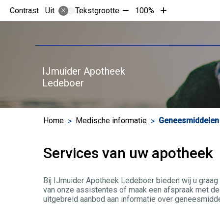
Tekst
Tekst
Contrast
Tekstgrootte
100%
Uit
verkleinen
vergroten
met
met
10%
10%
IJmuider Apotheek
Ledeboer
Home
Medische informatie
Geneesmiddelen 
Services van uw apotheek
Bij IJmuider Apotheek Ledeboer bieden wij u graag 
van onze assistentes of maak een afspraak met de 
uitgebreid aanbod aan informatie over geneesmidde