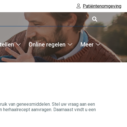
Patiëntenomgeving
tellen
Online regelen
Meer
Hoofdm
Online
Online
Meer
bestellen
regelen
submenu
submenu
submenu
bruik van geneesmiddelen. Stel uw vraag aan een
 herhaalrecept aanvragen. Daarnaast vindt u een