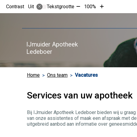
Tekst
Tekst
Contrast
Tekstgrootte
100%
Uit
verkleinen
vergroten
met
met
10%
10%
IJmuider Apotheek
Ledeboer
Home
Ons team
Vacatures
Services van uw apotheek
Bij IJmuider Apotheek Ledeboer bieden wij u graag 
van onze assistentes of maak een afspraak met de 
uitgebreid aanbod aan informatie over geneesmidde