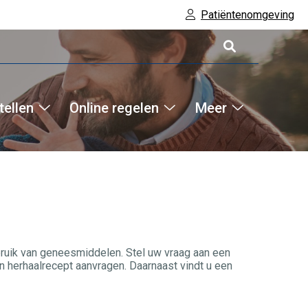
Patiëntenomgeving
tellen
Online regelen
Meer
Hoofdm
Online
Online
Meer
bestellen
regelen
submenu
submenu
submenu
bruik van geneesmiddelen. Stel uw vraag aan een
 herhaalrecept aanvragen. Daarnaast vindt u een