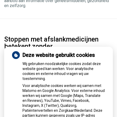
aanbod aan informatie over geneesmiddelen, gezondheid
en zelfzorg.
Stoppen met afslankmedicijnen
betekent zonder
leefstijlaanpassingen weer
Deze website gebruikt cookies
gewichtstoename
Wij gebruiken noodzakelijke cookies zodat deze
website goed kan werken. Voor analytische
Stoppen met afslankmedicijnen als Wegovy of Mounjaro
cookies en externe inhoud vragen wij uw
leidt zonder leefstijlaanpassingen vrijwel altijd tot
toestemming.
gewichtstoename. Onderzoek toont dat gebruikers na
Voor analytische cookies werken wij samen met
stoppen gemiddeld 0,4 kilo per maand aankomen en na
Matomo en Google Analytics. Voor externe inhoud
twee jaar weer op hun oude gewicht zitten. Ook
werken wij samen met Google (Maps, Translate
gezondheidsvoordelen verdwijnen. Duurzaam effect vraagt
en Reviews), YouTube, Vimeo, Facebook,
blijvende leefstijlverandering.
Instagram, X (Twitter), Qualizorg,
Patiëntenvertellen en ZorgkaartNederland. Deze
Lees het hele artikel op:
Nationale zorggids
partijen kunnen gegevens zoals uw IP-adres