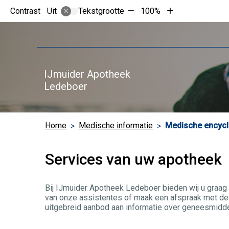
Tekst
Tekst
Contrast
Tekstgrootte
100%
Uit
verkleinen
vergroten
met
met
10%
10%
IJmuider Apotheek
Ledeboer
Home
Medische informatie
Medische encycl
Services van uw apotheek
Bij IJmuider Apotheek Ledeboer bieden wij u graag 
van onze assistentes of maak een afspraak met de 
uitgebreid aanbod aan informatie over geneesmidde