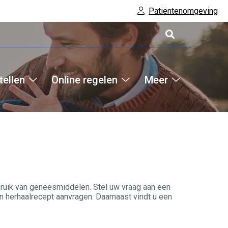
Patiëntenomgeving
tellen
Online regelen
Meer
Hoofdm
Online
Online
Meer
bestellen
regelen
submenu
submenu
submenu
bruik van geneesmiddelen. Stel uw vraag aan een
 herhaalrecept aanvragen. Daarnaast vindt u een