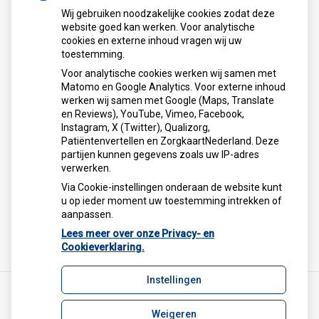
Wij gebruiken noodzakelijke cookies zodat deze
website goed kan werken. Voor analytische
Alles over medicijnen
cookies en externe inhoud vragen wij uw
toestemming.
Betrouwbare informatie van de apotheker
Apotheek
.nl
Voor analytische cookies werken wij samen met
Matomo en Google Analytics. Voor externe inhoud
Alles over medicijnen.
werken wij samen met Google (Maps, Translate
Betrouwbare informatie van de
en Reviews), YouTube, Vimeo, Facebook,
apotheker.
Instagram, X (Twitter), Qualizorg,
Patiëntenvertellen en ZorgkaartNederland. Deze
Wat zoekt u?
partijen kunnen gegevens zoals uw IP-adres
Zoek
verwerken.
geneesmiddel
Via Cookie-instellingen onderaan de website kunt
Zoeken
u op ieder moment uw toestemming intrekken of
aanpassen.
Lees meer over onze Privacy- en
Cookieverklaring.
Instellingen
Weigeren